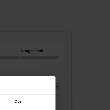
5. Ingepland!
Over