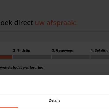
oek direct
uw afspraak:
2. Tijdstip
3. Gegevens
4. Betaling
wenste locatie en keuring:
Keuring
Details
E