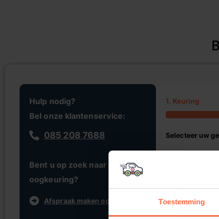
B
Hulp nodig?
1. Keuring
Bel onze klantenservice:
085 208 7688
Selecteer uw ge
Locatie
Bent u op zoek naar een
oogkeuring?
Afspraak maken oogkeuring
Toestemming
VOLGEND