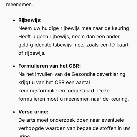
st
u
a
r
r
n
a
meenemen:
ell
w
k
u
u
k
n
e
rij
o
w
w
t
k
Rijbewijs:
n.
g
u
p
v
v
Neem uw huidige rijbewijs mee naar de keuring.
G
e
e
i
o
o
o
Heeft u geen rijbewijs, neem dan een ander
e
s
n
t
s
o
o
geldig identiteitsbewijs mee, zoals een ID kaart
e
c
g
i
r
r
n
hi
e
e
t
u
d
of rijbewijs.
o
kt
d
b
i
w
e
Formulieren van het CBR:
v
h
e
r
e
e
p
Na het invullen van de Gezondheidsverklaring
er
ei
o
e
v
n
o
b
d
o
i
e
t
s
krijgt u van het CBR een aantal
o
in
g
d
r
h
i
keuringsformulieren toegestuurd. Deze
di
d
a
e
e
o
t
formulieren moet u meenemen naar de keuring.
g
e
t
r
v
u
i
e
g
e
i
s
e
Verse urine:
“p
at
v
e
i
v
De arts moet onderzoek doen naar eventuele
o
e
i
w
a
e
verhoogde waarden van bepaalde stoffen in uw
e
n
e
.
s
r
urine.