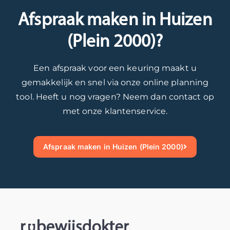
k
u
Afspraak maken in Huizen
.
i
W
t
(Plein 2000)?
e
e
s
r
Een afspraak voor een keuring maakt u
t
a
gemakkelijk en snel via onze online planning
a
a
a
r
tool. Heeft u nog vragen? Neem dan contact op
n
d
met onze klantenservice.
i
v
n
o
d
o
Afspraak maken in Huizen (Plein 2000)
e
r
t
u
o
k
e
l
k
a
o
a