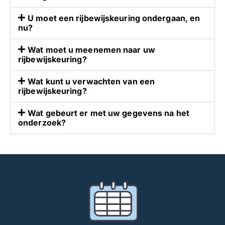
v
o
o
d
U moet een rijbewijskeuring ondergaan, en
nu?
o
i
r
g
Wat moet u meenemen naar uw
o
h
rijbewijskeuring?
n
e
s
b
Wat kunt u verwachten van een
e
b
rijbewijskeuring?
r
e
Wat gebeurt er met uw gegevens na het
g
n
onderzoek?
b
,
e
s
l
t
a
a
n
a
g
n
r
w
i
i
j
j