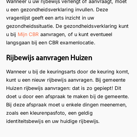
Wanneer u uw rijbewijs verlengt of aanvraagt, moet
n
n
k
e
k
u een gezondheidsverklaring invullen. Deze
in
z
o
n
a
vragenlijst geeft een arts inzicht in uw
d
e
n
u
a
gezondheidssituatie. De gezondheidsverklaring kunt
ui
l
d
w
n
u bij
Mijn CBR
aanvragen, of u kunt eventueel
d
o
e
b
o
eli
langsgaan bij een CBR examenlocatie.
c
n
e
n
jk
a
z
z
z
ta
t
i
o
e
Rijbewijs aanvragen Huizen
al
i
j
e
l
Wanneer u bij de keuringsarts door de keuring komt,
.
e
n
k
o
N
i
b
a
c
kunt u een nieuw rijbewijs aanvragen. Bij gemeente
a
n
i
a
a
Huizen rijbewijs aanvragen: dat is zo gepiept! Dit
af
H
j
n
t
doet u door een afspraak te maken bij de gemeente.
lo
o
h
o
i
Bij deze afspraak moet u enkele dingen meenemen,
o
o
e
n
e
zoals een kleurenpasfoto, een geldig
p
g
t
z
i
identiteitsbewijs en uw huidige rijbewijs.
e
e
v
e
n
e
v
e
l
L