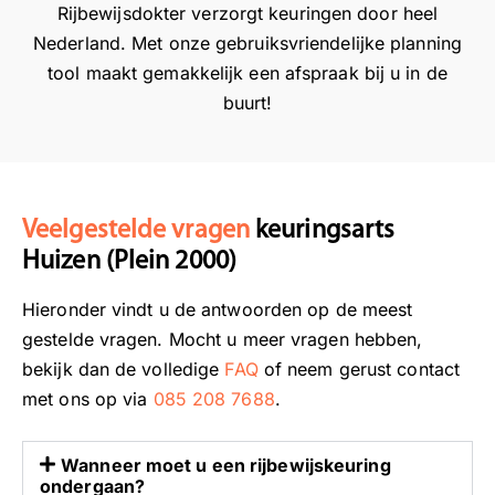
n
m
e
T
Rijbewijsdokter verzorgt keuringen door heel
g
R
n
e
Nederland. Met onze gebruiksvriendelijke planning
o
i
r
a
tool maakt gemakkelijk een afspraak bij u in de
e
j
i
m
buurt!
d
b
j
R
e
e
b
i
e
w
e
j
v
i
w
b
a
j
i
e
Veelgestelde vragen
keuringsarts
l
s
j
w
Huizen (Plein 2000)
u
d
s
i
a
o
k
j
Hieronder vindt u de antwoorden op de meest
t
k
e
s
gestelde vragen. Mocht u meer vragen hebben,
i
t
u
d
bekijk dan de volledige
FAQ
of neem gerust contact
e
e
r
o
met ons op via
085 208 7688
.
z
r
i
k
i
n
t
j
g
e
Wanneer moet u een rijbewijskeuring
n
n
r
ondergaan?