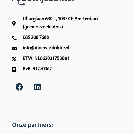
m
r
s
.
t
M
IJburglaan 630 L, 1087 CE Amsterdam
g
e
(geen bezoekadres)
r
t
a
v
085 208 7688
a
r
info@rijbewijsdokter.nl
g
i
w
e
BTW: NL862031758B01
e
n
KvK: 81270062
e
d
r
e
v
l
o
i
o
j
r
k
u
e
k
g
Onze partners:
l
r