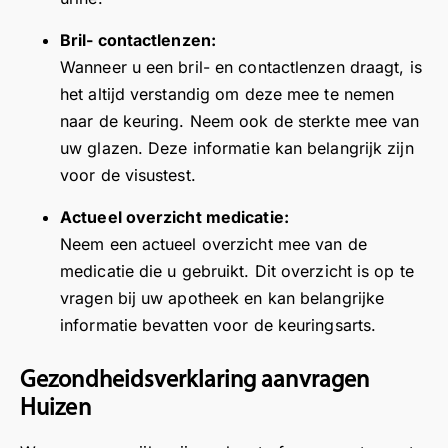
s
h
w
F
t
e
p
o
e
i
e
a
Bril- contactlenzen:
a
u
n
j
r
c
Wanneer u een bril- en contactlenzen draagt, is
s”
d
v
n
e
t
het altijd verstandig om deze mee te nemen
.
e
o
d
v
i
naar de keuring. Neem ook de sterkte mee van
B
n
o
a
i
e
uw glazen. Deze informatie kan belangrijk zijn
el
.
r
t
e
e
voor de visustest.
a
u
w
w
n
n
w
e
!
v
Actueel overzicht medicatie:
gr
b
u
W
o
Neem een actueel overzicht mee van de
ijk
e
v
i
o
medicatie die u gebruikt. Dit overzicht is op te
w
z
a
j
r
vragen bij uw apotheek en kan belangrijke
a
o
n
w
u
s
e
d
a
w
informatie bevatten voor de keuringsarts.
s
k
i
a
b
pr
a
e
r
e
Gezondheidsverklaring aanvragen
e
a
n
d
z
Huizen
k
n
s
e
o
e
o
t
r
e