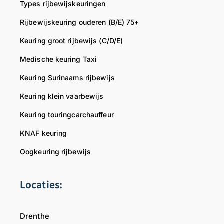
s
Types rijbewijskeuringen
d
Rijbewijskeuring ouderen (B/E) 75+
o
k
Keuring groot rijbewijs (C/D/E)
t
Medische keuring Taxi
e
r
Keuring Surinaams rijbewijs
Keuring klein vaarbewijs
Keuring touringcarchauffeur
KNAF keuring
Oogkeuring rijbewijs
Locaties:
Drenthe