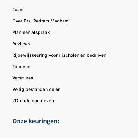
g
k
Team
r
t
o
e
Over Drs. Pedram Maghami
e
r
Plan een afspraak
t
,
Reviews
T
Rijbewijskeuring voor rijscholen en bedrijven
e
a
Tarieven
m
Vacatures
R
i
Veilig bestanden delen
j
ZD-code doorgeven
b
e
w
Onze keuringen:
i
j