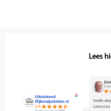
Lees h
Dic
1 ja
Uitstekend
Snelle afs
Rijbewijsdokter.nl
correct en 
4.5
Gebaseerd op 958