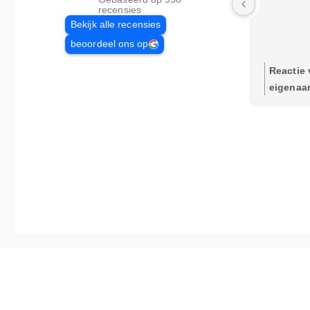
recensies
Bekijk alle recensies
beoordeel ons op
Reactie 
eigenaar
Vesters, 
uw positi
te horen 
afspraak
de rijbew
vlot is u
ernaar o
zo efficië
mogelijk 
Mocht u 
een keur
dan staa
klaar! Me