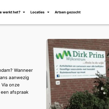
e werkt het?
Locaties
Artsen gezocht
aandam? Wanneer
 kans aanwezig
. Via onze
 een afspraak