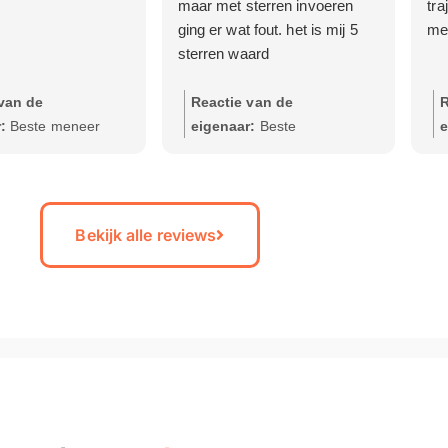
maar met sterren invoeren
tr
ging er wat fout. het is mij 5
me
sterren waard
van de
Reactie van de
R
:
Beste meneer
eigenaar:
Beste
e
Hartelijk dank voor
heer/mevrouw, Hartelijk dank
B
eve review! Fijn om
voor uw positieve review!
o
dat u snel een
Wat fijn om te horen dat u
b
 kon maken en dat
zulke goede ervaringen heeft
e
Bekijk alle reviews
ijskeuring correct en
met Rijbewijsdokter. Wij
b
itgevoerd. Wij streven
streven er altijd naar om
b
m onze keuringen
onze klanten snel en
v
nt en prettig
professioneel te helpen, en
w
te laten verlopen.
het is mooi om te weten dat
k
in de toekomst weer
dit ook zo wordt ervaren.
d
ing nodig hebben,
Mocht u in de toekomst weer
v
n we graag voor u
een rijbewijskeuring nodig
m
t vriendelijke groet,
hebben, dan staan we
t