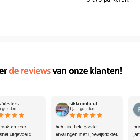
ier
de reviews
van onze klanten!
k Vesters
sikkromhout
ar geleden
1 jaar geleden
praak en zeer
heb juist hele goede
pri
snel uitgevoerd.
ervaringen met rijbewijsdokter.
ja