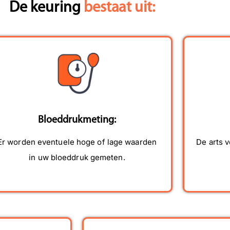
De keuring
bestaat uit:
bewijsdokter
uiteraard graag weer voor u
r
klaar! Met vriendelijke groet,
h
Team Rijbewijsdokter
o
r
g
v
R
Bloeddrukmeting:
Er worden eventuele hoge of lage waarden
De arts v
in uw bloeddruk gemeten.