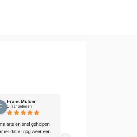
Frans Mulder
Aart Hennekes
1 jaar geleden
1 jaar geleden
ma arts en snel geholpen
Rijbewijsdokter Rotterdam
mmer dat er nog weer een
Aan te bevelen voor 75+