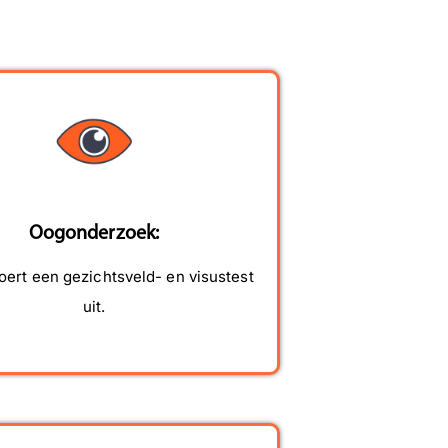
ijbewijskeuring nodig
Team Rijbewijsdokter
ebben of vragen hebben
ver het verlengen van uw
ijbewijs, staan wij uiteraard
raag voor u klaar. Met
riendelijke groet, Team
ijbewijsdokter
Oogonderzoek:
oert een gezichtsveld- en visustest
uit.