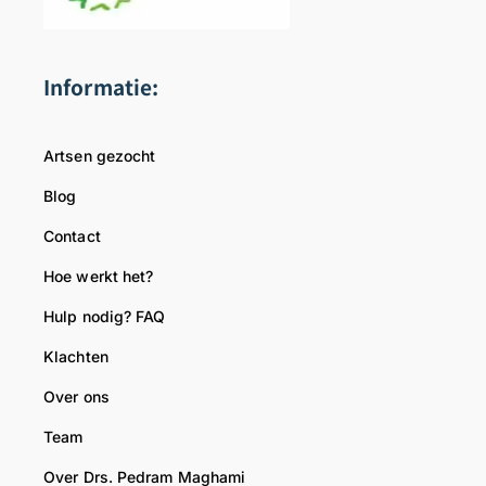
i
i
j
e
b
n
Informatie:
e
d
w
e
i
l
Artsen gezocht
j
i
s
j
Blog
d
k
Contact
o
e
k
g
Hoe werkt het?
t
r
Hulp nodig? FAQ
e
o
r
e
Klachten
t
,
Over ons
T
Team
e
a
Over Drs. Pedram Maghami