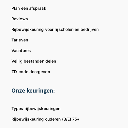
m
Plan een afspraak
R
i
Reviews
j
Rijbewijskeuring voor rijscholen en bedrijven
b
e
Tarieven
w
Vacatures
i
j
Veilig bestanden delen
s
ZD-code doorgeven
d
o
k
Onze keuringen:
t
e
r
Types rijbewijskeuringen
Rijbewijskeuring ouderen (B/E) 75+