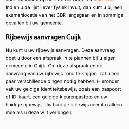
.
k
e
n
Indien u de lijst liever fysiek invult, dan kunt u bij een
N
a
i
b
examenlocatie van het CBR langsgaan en in sommige
a
a
n
i
gevallen bij uw gemeente.
af
n
H
j
lo
o
o
h
Rijbewijs aanvragen Cuijk
o
n
o
e
p
z
g
t
Nu kunt u uw rijbewijs aanvragen. Deze aanvraag
e
e
e
v
doet u door een afspraak in te plannen bij u eigen
e
l
v
e
gemeente in Cuijk. Om deze afspraak en de
n
o
e
r
g
c
e
l
aanvraag van uw rijbewijs rond te krijgen, zal u een
o
a
n
e
paar verschillende dingen nodig hebben. Hieronder
e
t
!
n
valt uw geldige identiteitsbewijs, zoals een paspoort
d
i
W
g
of ID-kaart, een geldige kleurenpasfoto en uw
e
e
a
e
huidige rijbewijs. Uw huidige rijbewijs neemt u alleen
e
i
t
n
mee als u deze wilt verlengen.
n
n
f
v
d
N
i
a
ui
a
j
n