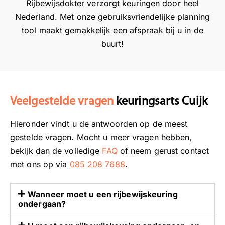
Rijbewijsdokter verzorgt keuringen door heel
s
u
d
Nederland. Met onze gebruiksvriendelijke planning
k
a
o
tool maakt gemakkelijk een afspraak bij u in de
e
t
k
buurt!
u
i
t
r
e
e
i
z
r
n
i
g
j
Veelgestelde vragen
keuringsarts Cuijk
n
n
o
v
Hieronder vindt u de antwoorden op de meest
d
o
gestelde vragen. Mocht u meer vragen hebben,
i
o
bekijk dan de volledige
FAQ
of neem gerust contact
g
r
met ons op via
085 208 7688
.
h
o
e
n
b
s
Wanneer moet u een rijbewijskeuring
ondergaan?
b
e
e
r