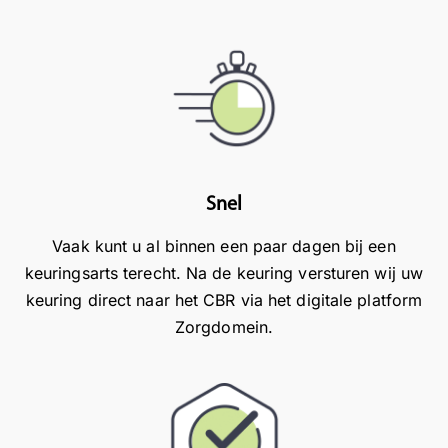
s
n
e
.
.
u
M
D
w
o
u
!
c
i
M
h
d
e
t
e
t
u
l
v
i
i
r
Snel
n
j
i
Vaak kunt u al binnen een paar dagen bij een
d
k
e
e
e
n
keuringsarts terecht. Na de keuring versturen wij uw
t
c
d
keuring direct naar het CBR via het digitale platform
o
o
e
Zorgdomein.
e
m
l
k
m
i
o
u
j
m
n
k
s
i
e