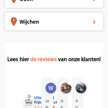
Wijchen
Lees hier
de reviews
van onze klanten!
W.D.H. Asser
Meint van Kuiken
Wilco Cwx
1 jaar geleden
1 jaar geleden
1 jaar geleden
Ami
1 ja
Uitstekend
Ui
D
P
Rijbewijsdokter.nl
R
a
ts
e
ri
4.5