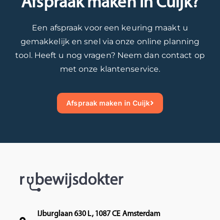
Afspraak maken in Cuijk?
v
i
o
n
Een afspraak voor een keuring maakt u
o
d
gemakkelijk en snel via onze online planning
r
e
u
t
tool. Heeft u nog vragen? Neem dan contact op
k
o
met onze klantenservice.
l
e
a
k
a
o
Afspraak maken in Cuijk
r
m
.
s
M
t
e
g
t
r
v
a
r
a
i
g
e
w
IJburglaan 630 L, 1087 CE Amsterdam
n
e