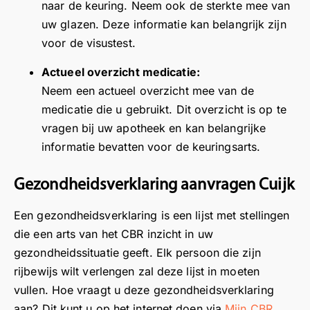
gr
W
b
u
naar de keuring. Neem ook de sterkte mee van
ijk
i
e
v
uw glazen. Deze informatie kan belangrijk zijn
w
j
z
a
voor de visustest.
a
w
o
n
s
a
e
d
Actueel overzicht medicatie:
s
a
k
i
Neem een actueel overzicht mee van de
pr
r
a
e
medicatie die u gebruikt. Dit overzicht is op te
e
d
a
n
vragen bij uw apotheek en kan belangrijke
k
e
n
s
informatie bevatten voor de keuringsarts.
e
r
o
t
n
e
n
k
Gezondheidsverklaring aanvragen Cuijk
in
n
z
o
d
u
e
n
Een gezondheidsverklaring is een lijst met stellingen
ui
w
l
d
die een arts van het CBR inzicht in uw
d
b
o
e
gezondheidssituatie geeft. Elk persoon die zijn
eli
e
c
n
jk
z
a
z
rijbewijs wilt verlengen zal deze lijst in moeten
ta
o
t
i
vullen. Hoe vraagt u deze gezondheidsverklaring
al
e
i
j
aan? Dit kunt u op het internet doen via
Mijn CBR.