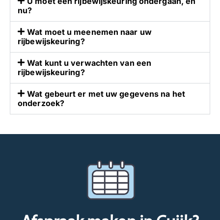
U moet een rijbewijskeuring ondergaan, en
n
g
nu?
,
b
s
e
Wat moet u meenemen naar uw
t
l
rijbewijskeuring?
a
a
a
n
Wat kunt u verwachten van een
rijbewijskeuring?
n
g
w
r
Wat gebeurt er met uw gegevens na het
i
i
onderzoek?
j
j
u
k
i
.
t
W
e
e
r
s
a
t
a
a
r
a
d
n