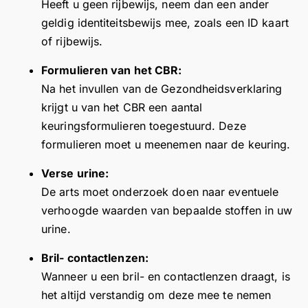
Heeft u geen rijbewijs, neem dan een ander
or
d
er
ei
n
e
v
geldig identiteitsbewijs mee, zoals een ID kaart
h
e
b
d
t
i
e
of rijbewijs.
e
ri
o
in
h
d
r
n
b
di
d
o
e
e
Formulieren van het CBR:
g
e
g
e
u
r
v
Na het invullen van de Gezondheidsverklaring
e
w
e
g
s
e
i
krijgt u van het CBR een aantal
h
j
“p
at
i
v
e
keuringsformulieren toegestuurd. Deze
ol
d
o
e
a
i
w
p
o
formulieren moet u meenemen naar de keuring.
e
n
s
e
.
e
k
s
h
t
w
F
Verse urine:
n.
e
p
o
e
e
i
De arts moet onderzoek doen naar eventuele
T
.
a
u
r
n
j
o
verhoogde waarden van bepaalde stoffen in uw
s”
d
e
v
n
p
urine.
.
e
v
o
d
s
B
n
i
o
a
Bril- contactlenzen:
er
el
.
e
r
t
vi
Wanneer u een bril- en contactlenzen draagt, is
a
w
u
w
c
het altijd verstandig om deze mee te nemen
n
!
w
e
e!