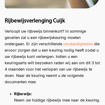
er
c
e
y,
s
e
e
.
a
n
b
s
d
d
Hi
i
d
e
e
a
a
j
,
in
sl
r
n
n
Rijbewijsverlenging Cuijk
is
i
vr
ui
,
k
k
h
b
Verloopt uw rijbewijs binnenkort? In sommige
a
t
B
t
t
e
e
g
o
e
v
v
gevallen zal u een rijbewijskeuring moeten
el
n
e
v
d
o
o
ondergaan. Er zijn verschillende
omstandigheden
die
g
z
n
er
a
o
o
ervoor zorgen dat u een keuring nodig heeft zodat u
o
e
st
u
n
r
r
uw rijbewijs kunt verlengen. Indien u een
e
e
ell
w
k
u
u
keuringsarts wilt bezoeken raden wij aan om dit 3 tot
d
t
e
rij
t
w
w
4 maanden voor het verlopen van uw rijbewijs te
e
v
n.
g
v
u
p
n
e
doen. Naar de keuring neemt u de volgende
G
e
o
i
o
s
d
documenten mee:
e
s
o
t
s
n
e
e
c
r
g
i
el
n
n
hi
u
e
t
Rijbewijs:
d
o
kt
w
b
i
Neem uw huidige rijbewijs mee naar de keuring.
o
e
v
h
e
r
e