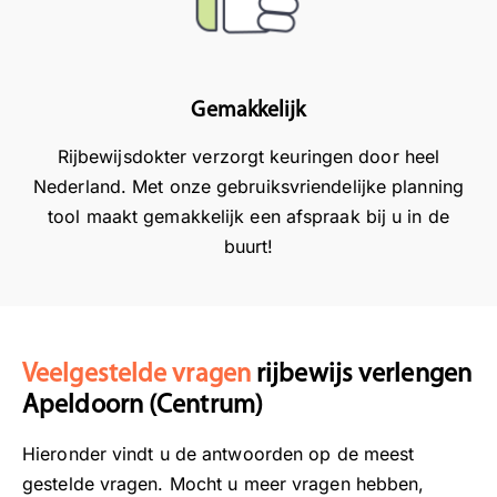
n
t
d
r
o
t
a
i
m
i
t
n
t
g
d
g
Gemakkelijk
e
e
e
s
Rijbewijsdokter verzorgt keuringen door heel
h
e
r
a
Nederland. Met onze gebruiksvriendelijke planning
o
n
i
r
r
p
j
t
tool maakt gemakkelijk een afspraak bij u in de
e
r
b
s
buurt!
n
o
e
a
d
f
w
l
a
e
i
s
t
s
j
r
Veelgestelde vragen
rijbewijs verlengen
u
s
s
u
d
i
k
s
Apeldoorn (Centrum)
e
o
e
t
Hieronder vindt u de antwoorden op de meest
k
n
u
i
e
e
r
g
gestelde vragen. Mocht u meer vragen hebben,