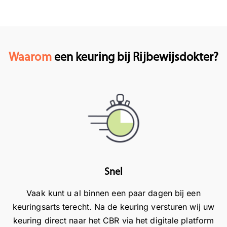
u
o
o
a
w
m
m
t
b
t
t
i
e
e
e
e
z
h
h
i
Waarom
een keuring bij Rijbewijsdokter?
o
o
o
n
e
r
r
A
k
e
e
l
a
n
n
m
a
d
d
e
n
a
a
r
o
t
t
e
n
d
u
!
z
e
s
W
Snel
e
r
n
a
l
i
e
t
Vaak kunt u al binnen een paar dagen bij een
o
j
l
f
keuringsarts terecht. Na de keuring versturen wij uw
c
b
e
i
keuring direct naar het CBR via het digitale platform
a
e
e
j