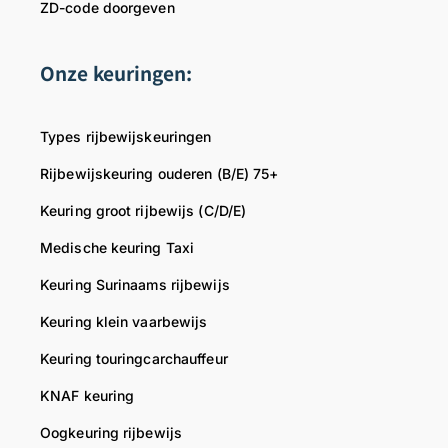
ZD-code doorgeven
a
p
n
l
a
a
v
i
Onze keuringen:
n
n
e
j
d
n
r
k
a
e
l
t
Types rijbewijskeuringen
c
n
o
e
h
s
p
l
Rijbewijskeuring ouderen (B/E) 75+
t
f
e
a
Keuring groot rijbewijs (C/D/E)
e
e
n
t
n
e
.
e
Medische keuring Taxi
p
r
M
n
Keuring Surinaams rijbewijs
r
w
o
v
o
o
c
e
Keuring klein vaarbewijs
f
r
h
r
Keuring touringcarchauffeur
e
d
t
l
s
e
u
o
KNAF keuring
s
n
i
p
i
u
n
e
Oogkeuring rijbewijs