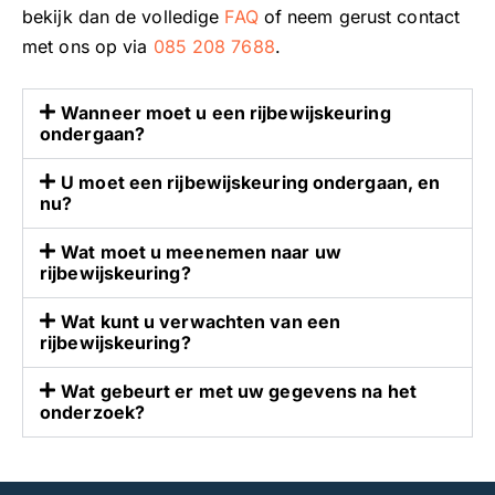
u
l
i
e
bekijk dan de volledige
FAQ
of neem gerust contact
r
e
n
n
met ons op via
085 208 7688
.
i
m
g
s
n
a
c
y
Wanneer moet u een rijbewijskeuring
g
n
o
m
ondergaan?
s
i
r
p
a
e
r
a
U moet een rijbewijskeuring ondergaan, en
r
r
e
t
nu?
t
i
c
h
s
s
t
i
Wat moet u meenemen naar uw
rijbewijskeuring?
a
v
e
e
l
e
n
k
Wat kunt u verwachten van een
s
r
v
h
rijbewijskeuring?
b
l
l
e
e
o
o
e
Wat gebeurt er met uw gegevens na het
l
p
t
f
onderzoek?
e
e
i
t
e
n
s
e
f
.
u
r