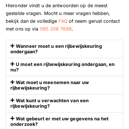
v
t
n
Hieronder vindt u de antwoorden op de meest
a
e
g
gestelde vragen. Mocht u meer vragen hebben,
n
n
r
bekijk dan de volledige
FAQ
of neem gerust contact
d
v
i
met ons op via
085 208 7688
.
e
e
j
a
r
k
a
l
d
Wanneer moet u een rijbewijskeuring
ondergaan?
n
o
a
v
p
t
U moet een rijbewijskeuring ondergaan, en
u
e
o
nu?
l
n
n
l
.
z
Wat moet u meenemen naar uw
e
M
e
rijbewijskeuring?
n
o
k
Wat kunt u verwachten van een
d
c
e
rijbewijskeuring?
e
h
u
i
t
r
Wat gebeurt er met uw gegevens na het
n
u
i
onderzoek?
f
i
n