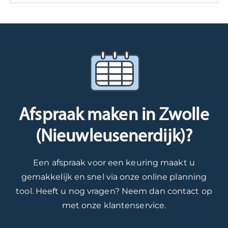
o
n
g
r
d
e
m
e
n
a
t
n
t
o
i
i
e
e
e
k
t
v
o
a
i
m
l
Afspraak maken in Zwolle
a
s
l
(Nieuwleusenerdijk)?
Z
t
e
o
w
e
r
e
n
Een afspraak voor een keuring maakt u
g
e
g
gemakkelijk en snel via onze online planning
D
r
r
tool. Heeft u nog vragen? Neem dan contact op
o
e
o
met onze klantenservice.
m
e
n
e
n
d