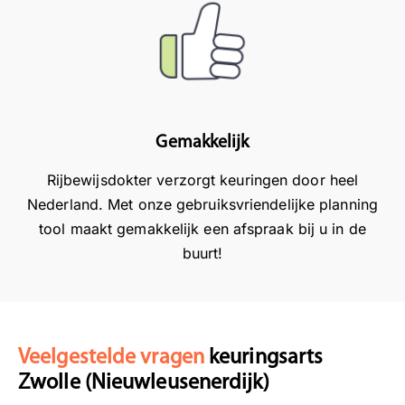
p
p
e
e
r
n
n
e
.
m
t
W
e
t
i
t
i
j
h
g
v
Gemakkelijk
e
m
i
Rijbewijsdokter verzorgt keuringen door heel
t
o
n
d
g
d
Nederland. Met onze gebruiksvriendelijke planning
o
e
e
tool maakt gemakkelijk een afspraak bij u in de
o
l
n
buurt!
r
i
h
s
j
e
t
k
t
u
t
b
r
e
e
Veelgestelde vragen
keuringsarts
e
l
l
Zwolle (Nieuwleusenerdijk)
n
a
a