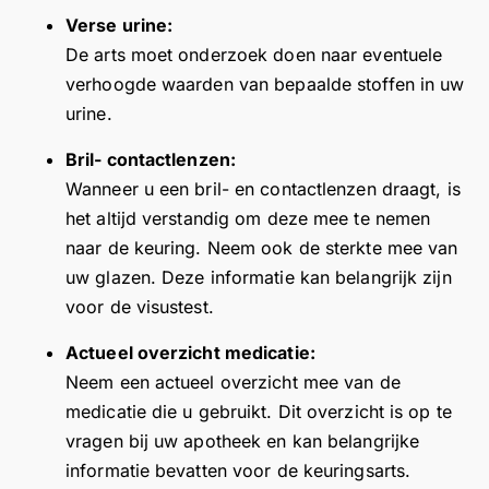
n
re
b
p
e
Verse urine:
a
ct
r
o
t
De arts moet onderzoek doen naar eventuele
b
e
e
s
i
verhoogde waarden van bepaalde stoffen in uw
er
di
i
i
j
urine.
ic
a
d
t
d
ht
g
e
i
h
Bril- contactlenzen:
v
n
r
e
e
Wanneer u een bril- en contactlenzen draagt, is
a
o
e
v
e
het altijd verstandig om deze mee te nemen
n
s
v
e
f
naar de keuring. Neem ook de sterkte mee van
h
e
i
r
t
uw glazen. Deze informatie kan belangrijk zijn
et
g
e
e
g
C
e
w
v
e
voor de visustest.
B
st
e
i
n
Actueel overzicht medicatie:
R
el
n
e
o
Neem een actueel overzicht mee van de
o
d
v
w
m
m
o
!
e
medicatie die u gebruikt. Dit overzicht is op te
a
o
F
n
vragen bij uw apotheek en kan belangrijke
a
r
i
o
informatie bevatten voor de keuringsarts.
n
u
j
m