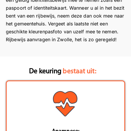
een geldig identiteitsbewijs mee te nemen zoals een
d
t
e
v
paspoort of identiteitskaart. Wanneer u al in het bezit
o
i
e
o
bent van een rijbewijs, neem deze dan ook mee naar
or
e
n
o
g
i
a
r
het gemeentehuis. Vergeet als laatste niet een
e
n
f
o
geschikte kleurenpasfoto van uzelf mee te nemen.
z
R
s
n
Rijbewijs aanvragen in Zwolle, het is zo geregeld!
et
o
p
s
n
t
r
t
a
t
a
e
ar
e
a
s
De keuring
bestaat uit:
d
r
k
c
e
d
k
h
rij
a
o
r
b
m
n
i
e
!
m
j
wi
F
a
v
js
i
k
e
d
j
e
n
o
n
n
!