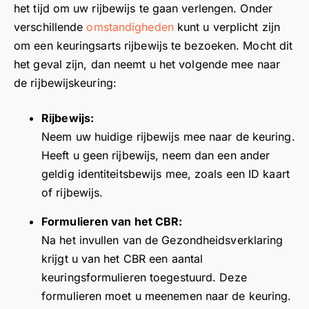
g
p
,
H
,
het tijd om uw rijbewijs te gaan verlengen. Onder
e
z
B
a
H
verschillende
omstandigheden
kunt u verplicht zijn
sf
n
e
r
a
om een keuringsarts rijbewijs te bezoeken. Mocht dit
e
g
d
t
r
het geval zijn, dan neemt u het volgende mee naar
er
e
a
e
t
de rijbewijskeuring:
e
m
n
l
e
n
a
k
i
l
Rijbewijs:
k
k
t
j
i
Neem uw huidige rijbewijs mee naar de keuring.
e
e
v
k
j
ur
n
o
d
k
Heeft u geen rijbewijs, neem dan een ander
in
h
o
a
d
geldig identiteitsbewijs mee, zoals een ID kaart
g.
e
r
n
a
of rijbewijs.
K
ef
u
k
n
re
t
w
v
k
Formulieren van het CBR:
e
e
u
o
d
Na het invullen van de Gezondheidsverklaring
g
e
i
o
a
krijgt u van het CBR een aantal
d
n
t
r
t
keuringsformulieren toegestuurd. Deze
a
c
g
u
u
formulieren moet u meenemen naar de keuring.
ar
or
e
w
d