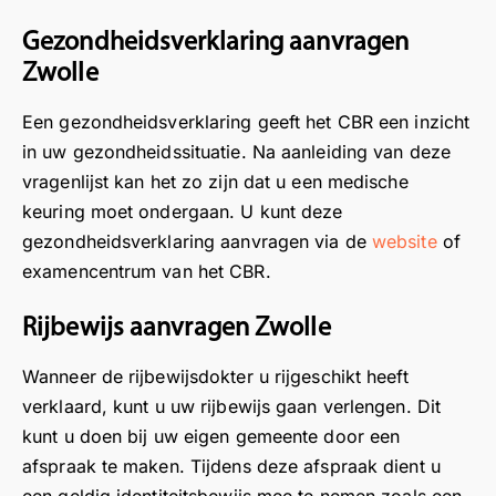
v
w
n
e
Gezondheidsverklaring aanvragen
ull
b
o
e
Zwolle
e
e
m
n
n
z
t
p
Een gezondheidsverklaring geeft het CBR een inzicht
d
o
e
o
in uw gezondheidssituatie. Na aanleiding van deze
e
e
h
s
vragenlijst kan het zo zijn dat u een medische
in
k
o
i
fo
keuring moet ondergaan. U kunt deze
a
r
t
,
a
e
i
gezondheidsverklaring aanvragen via de
website
of
g
n
n
e
examencentrum van het CBR.
eli
o
d
v
jk
n
a
e
Rijbewijs aanvragen Zwolle
h
z
t
r
et
e
u
e
Wanneer de rijbewijsdokter u rijgeschikt heeft
b
l
s
v
verklaard, kunt u uw rijbewijs gaan verlengen. Dit
er
o
n
i
kunt u doen bij uw eigen gemeente door een
ic
c
e
e
afspraak te maken. Tijdens deze afspraak dient u
ht
a
l
w