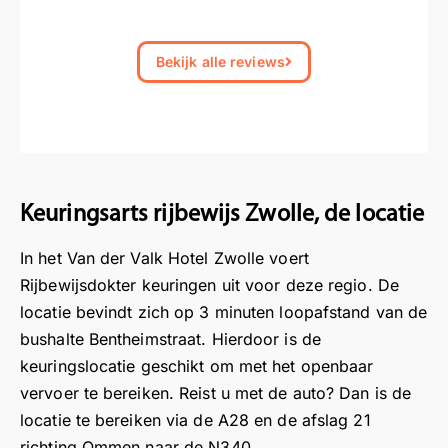
e
R
k
d
v
c
c
c
n
ot
e
e
e
t
t
t
s
te
n
c
l
Bekijk alle reviews
i
i
i
n
rd
z
or
p
e
e
e
ell
a
e
re
e
v
v
v
e
m
er
ct
n
a
a
a
k
A
c
e
n
n
n
e
a
or
d
d
d
d
ur
n
re
o
e
e
e
Keuringsarts rijbewijs Zwolle, de locatie
in
te
ct
kt
e
e
e
g.
b
e
er
i
i
i
In het Van der Valk Hotel Zwolle voert
e
n
e
g
g
g
Rijbewijsdokter keuringen uit voor deze regio. De
v
s
n
e
e
e
locatie bevindt zich op 3 minuten loopafstand van de
el
n
h
n
n
n
bushalte Bentheimstraat. Hierdoor is de
e
el
e
a
a
a
keuringslocatie geschikt om met het openbaar
n
ui
el
a
a
a
vervoer te bereiken. Reist u met de auto? Dan is de
v
tg
pr
r
r
r
locatie te bereiken via de A28 en de afslag 21
o
e
of
:
:
:
or
v
e
richting Ommen naar de N340.
B
B
B