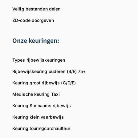
e
i
r
Veilig bestanden delen
g
j
o
r
k
u
ZD-code doorgeven
o
e
w
e
g
d
Onze keuringen:
t
r
e
,
o
s
T
e
f
Types rijbewijskeuringen
e
t
e
a
,
e
Rijbewijskeuring ouderen (B/E) 75+
m
T
r
Keuring groot rijbewijs (C/D/E)
R
e
.
i
a
M
Medische keuring Taxi
j
m
o
b
R
c
Keuring Surinaams rijbewijs
e
i
h
Keuring klein vaarbewijs
w
j
t
i
b
u
Keuring touringcarchauffeur
j
e
w