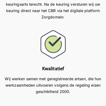
keuringsarts terecht. Na de keuring versturen wij uw
m
n
i
j
keuring direct naar het CBR via het digitale platform
a
e
n
n
e
l
g
g
Zorgdomein.
n
h
e
e
d
e
n
m
a
b
z
a
n
b
o
k
k.
e
e
w
n
f
i
k
f
s
u
i
t
n
c
t
Kwalitatief
n
i
e
Wij werken samen met geregistreerde artsen, die hun
e
ë
s
n
n
t
werkzaamheden uitvoeren volgens de regeling eisen
h
t
e
geschiktheid 2000.
e
e
l
l
n
l