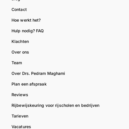
a
u
n
Contact
a
k
e
Hoe werkt het?
r
l
e
!
a
n
Hulp nodig? FAQ
M
a
p
e
r
r
Klachten
t
!
e
Over ons
v
M
t
r
e
t
Team
i
t
i
Over Drs. Pedram Maghami
e
v
g
n
r
e
Plan een afspraak
d
i
e
Reviews
e
e
n
l
n
v
Rijbewijskeuring voor rijscholen en bedrijven
i
d
e
Tarieven
j
e
r
k
l
t
Vacatures