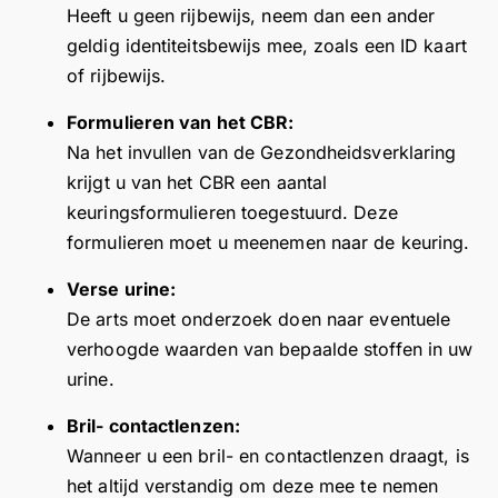
g.
n
r
v
p
Heeft u geen rijbewijs, neem dan een ander
K
k
u
i
o
geldig identiteitsbewijs mee, zoals een ID kaart
re
v
w
e
s
of rijbewijs.
e
o
u
w
i
g
o
i
e
t
Formulieren van het CBR:
d
r
t
n
i
Na het invullen van de Gezondheidsverklaring
a
u
g
v
e
krijgt u van het CBR een aantal
ar
w
e
o
v
keuringsformulieren toegestuurd. Deze
n
p
b
o
e
formulieren moet u meenemen naar de keuring.
a
o
r
r
r
b
s
e
u
e
Verse urine:
er
i
i
w
a
De arts moet onderzoek doen naar eventuele
ic
t
d
b
c
verhoogde waarden van bepaalde stoffen in uw
ht
i
e
e
t
v
urine.
e
r
z
i
a
v
e
o
e
Bril- contactlenzen:
n
e
v
e
e
Wanneer u een bril- en contactlenzen draagt, is
h
r
i
k
n
et
het altijd verstandig om deze mee te nemen
e
e
a
v