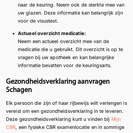
C
v
w
a
o
naar de keuring. Neem ook de sterkte mee van
B
i
e
n
o
uw glazen. Deze informatie kan belangrijk zijn
R
e
n
o
r
voor de visustest.
o
w
v
n
u
m
!
o
z
w
Actueel overzicht medicatie:
a
F
o
e
b
Neem een actueel overzicht mee van de
a
i
r
l
e
medicatie die u gebruikt. Dit overzicht is op te
n
j
u
o
z
vragen bij uw apotheek en kan belangrijke
v
n
w
c
o
informatie bevatten voor de keuringsarts.
ull
o
b
a
e
e
m
e
t
k
Gezondheidsverklaring aanvragen
n
t
z
i
a
d
e
o
e
a
Schagen
e
h
e
i
n
Elk persoon die zijn of haar rijbewijs wilt verlengen is
in
o
k
n
o
fo
r
a
A
n
vereist om een gezondheidsverklaring in te leveren.
,
e
a
l
z
Deze gezondheidsverklaring kunt u vinden bij
Mijn
g
n
n
m
e
CBR
, een fysieke CBR examenlocatie en in sommige
eli
d
o
e
l