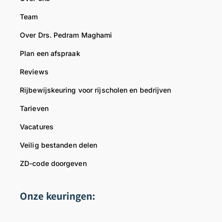
a
n
r
Team
a
d
w
g
e
e
Over Drs. Pedram Maghami
v
l
l
Plan een afspraak
o
i
k
o
j
o
Reviews
r
k
m
Rijbewijskeuring voor rijscholen en bedrijven
u
e
e
k
g
n
Tarieven
l
r
.
Vacatures
a
o
M
a
e
e
Veilig bestanden delen
r
t
t
ZD-code doorgeven
!
,
v
M
T
r
e
e
i
Onze keuringen:
t
a
e
v
m
n