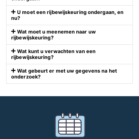
e
l
e
r
e
n
U moet een rijbewijskeuring ondergaan, en
nu?
w
n
v
o
d
e
Wat moet u meenemen naar uw
r
e
r
rijbewijskeuring?
d
i
l
e
n
o
Wat kunt u verwachten van een
n
f
p
rijbewijskeuring?
u
o
e
Wat gebeurt er met uw gegevens na het
i
r
n
onderzoek?
t
m
.
g
a
W
e
t
i
v
i
j
o
e
w
e
v
e
r
i
n
d
a
s
.
Z
e