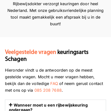
k
o
i
w
Rijbewijsdokter verzorgt keuringen door heel
i
r
o
i
Nederland. Met onze gebruiksvriendelijke planning
n
s
n
j
tool maakt gemakkelijk een afspraak bij u in de
e
t
e
s
buurt!
e
u
e
d
n
r
l
o
o
e
m
k
n
n
o
t
t
v
g
e
Veelgestelde vragen
keuringsarts
s
a
e
r
Schagen
p
n
l
a
d
i
Hieronder vindt u de antwoorden op de meest
n
e
j
gestelde vragen. Mocht u meer vragen hebben,
n
a
k
bekijk dan de volledige
FAQ
of neem gerust contact
e
a
t
met ons op via
085 208 7688
.
n
n
e
s
v
l
f
u
a
Wanneer moet u een rijbewijskeuring
e
l
t
ondergaan?