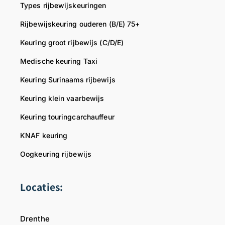
r
R
d
Types rijbewijskeuringen
i
i
e
Rijbewijskeuring ouderen (B/E) 75+
e
j
l
n
b
i
Keuring groot rijbewijs (C/D/E)
d
e
j
Medische keuring Taxi
e
w
k
l
i
e
Keuring Surinaams rijbewijs
i
j
g
Keuring klein vaarbewijs
j
s
r
k
d
o
Keuring touringcarchauffeur
e
o
e
g
k
t
KNAF keuring
r
t
,
Oogkeuring rijbewijs
o
e
T
e
r
e
t
a
Locaties:
,
m
T
R
Drenthe
e
i