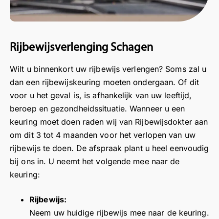
in
n
z
e
e
k
i
g
e
r
n
v
e
iv
e
d
n
o
b
m
g
u
e
o
e
Rijbewijsverlenging Schagen
pr
o
i
k
r
n
et
e
Wilt u binnenkort uw rijbewijs verlengen? Soms zal u
n
e
u
g
ti
d
,
s
w
a
dan een rijbewijskeuring moeten ondergaan. Of dit
g
v
H
,
p
,
voor u het geval is, is afhankelijk van uw leeftijd,
e
e
a
B
o
D
beroep en gezondheidssituatie. Wanneer u een
sf
l
r
e
s
a
keuring moet doen raden wij van Rijbewijsdokter aan
e
p
t
d
i
n
om dit 3 tot 4 maanden voor het verlopen van uw
er
e
e
a
t
k
rijbewijs te doen. De afspraak plant u heel eenvoudig
e
n
l
n
i
v
bij ons in. U neemt het volgende mee naar de
n
.
i
k
e
o
k
keuring:
j
t
v
o
e
k
v
e
r
ur
d
o
r
d
Rijbewijs:
in
a
o
e
e
Neem uw huidige rijbewijs mee naar de keuring.