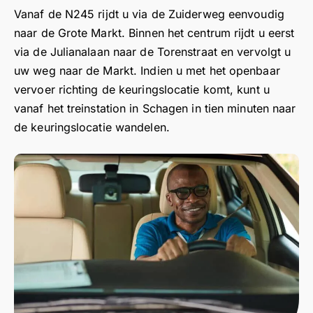
m
e
jui
i
g
g
g
g
Vanaf de N245 rijdt u via de Zuiderweg eenvoudig
a
v
st
v
e
e
e
e
naar de Grote Markt. Binnen het centrum rijdt u eerst
ni
el
e
e
n
n
n
n
via de Julianalaan naar de Torenstraat en vervolgt u
er
e
vr
i
a
a
a
a
uw weg naar de Markt. Indien u met het openbaar
n
a
,
a
a
a
a
vervoer richting de keuringslocatie komt, kunt u
v
g
d
r
r
r
r
vanaf het treinstation in Schagen in tien minuten naar
o
e
e
:
:
:
:
or
n.
b
B
B
B
B
de keuringslocatie wandelen.
7
s
e
e
e
e
e
5
y
z
s
s
s
s
+
m
o
t
t
t
t
rij
p
e
e
e
e
e
b
at
k
m
m
J
m
e
hi
n
e
e
a
e
wi
e
a
n
n
n
n
js
k
a
e
e
,
e
k
e
j
e
e
D
e
e
m
l
r
r
a
r
ur
a
i
V
H
n
W