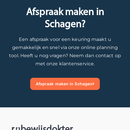
M
o
n
Afspraak maken in
o
r
u
c
g
v
Schagen?
h
D
e
t
o
e
Een afspraak voor een keuring maakt u
u
m
l
gemakkelijk en snel via onze online planning
i
e
v
n
i
e
tool. Heeft u nog vragen? Neem dan contact op
d
n
i
met onze klantenservice.
e
.
l
t
W
i
o
e
g
Afspraak maken in Schagen
e
s
e
k
t
k
o
a
i
m
a
l
s
n
o
t
i
m