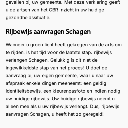
gevallen bij uw gemeente. Met deze verklaring geeft
jk
a
n
r
o
u de artsen van het CBR inzicht in uw huidige
h
t
z
e
c
gezondheidssituatie.
et
d
e
!
a
b
e
l
W
t
Rijbewijs aanvragen Schagen
er
r
o
a
i
ic
i
c
t
e
Wanneer u groen licht heeft gekregen van de arts om
ht
j
a
f
i
te rijden, is het tijd voor de laatste stap: rijbewijs
d
b
t
i
n
verlengen Schagen. Gelukkig is dit niet de
o
e
i
j
L
or
ingewikkeldste stap van het proces! U doet de
w
e
n
e
g
i
i
o
l
aanvraag bij uw eigen gemeente, waar u naar uw
e
j
n
m
y
afspraak enkele dingen meeneemt: een geldig
z
s
R
t
s
identiteitsbewijs, een kleurenpasfoto en indien nodig
et
k
o
e
t
uw huidige rijbewijs. Uw huidige rijbewijs neemt u
n
e
t
h
a
alleen mee als u uw rijbewijs verlengt. Dus, rijbewijs
a
u
t
o
d
aanvragen Schagen, u heeft het zo geregeld!
ar
r
e
r
.
d
i
r
e
M