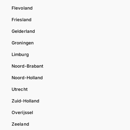
a
j
Flevoland
m
b
R
e
Friesland
i
w
Gelderland
j
i
b
j
Groningen
e
s
w
d
Limburg
i
o
Noord-Brabant
j
k
s
t
Noord-Holland
d
e
o
r
Utrecht
k
Zuid-Holland
t
e
Overijssel
r
Zeeland