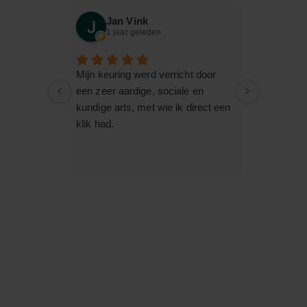
Jan Vink
Ja
1 jaar geleden
1 j
Mijn keuring werd verricht door
alles is 
een zeer aardige, sociale en
afspraak, 
kundige arts, met wie ik direct een
locatie, 
klik had.
de rijbewi