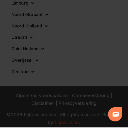
Limburg
Noord-Brabant
Noord-Holland
Utrecht
Zuid-Holland
Overijssel
Zeeland
Algemene voorwaarden
|
Cookieverklaring
|
Disclaimer
|
Privacyverklaring
©2026 Rijbewijsdokter. All rights reserved. Powered
by
LupsOnline
.