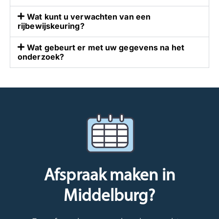
s
l
Wat kunt u verwachten van een
a
s
rijbewijskeuring?
r
b
t
e
Wat gebeurt er met uw gegevens na het
s
l
onderzoek?
a
e
l
e
s
f
d
d
e
e
s
n
k
z
u
o
n
r
d
g
Afspraak maken in
i
v
Middelburg?
g
u
e
l
n
d