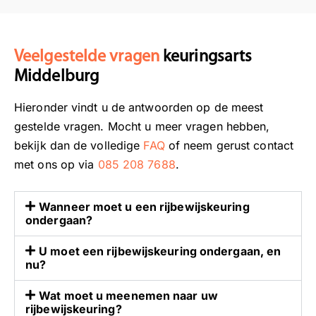
r
d
i
a
n
t
Veelgestelde vragen
keuringsarts
g
u
d
d
Middelburg
o
e
Hieronder vindt u de antwoorden op de meest
o
k
r
e
gestelde vragen. Mocht u meer vragen hebben,
o
u
bekijk dan de volledige
FAQ
of neem gerust contact
n
r
met ons op via
085 208 7688
.
z
i
e
n
Wanneer moet u een rijbewijskeuring
k
g
ondergaan?
e
s
u
a
U moet een rijbewijskeuring ondergaan, en
r
r
nu?
i
t
n
s
Wat moet u meenemen naar uw
rijbewijskeuring?
g
a