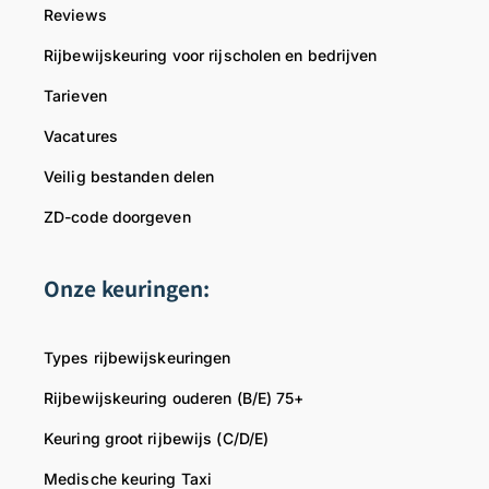
Reviews
a
u
t
r
Rijbewijskeuring voor rijscholen en bedrijven
i
i
Tarieven
e
n
z
g
Vacatures
i
m
Veilig bestanden delen
j
e
n
t
ZD-code doorgeven
v
a
o
a
Onze keuringen:
o
n
r
d
o
a
Types rijbewijskeuringen
n
c
s
h
Rijbewijskeuring ouderen (B/E) 75+
e
t
Keuring groot rijbewijs (C/D/E)
r
e
g
n
Medische keuring Taxi