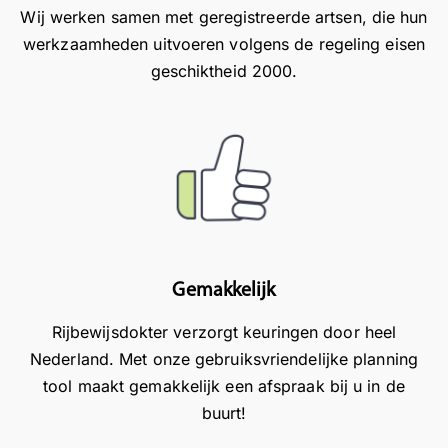
Wij werken samen met geregistreerde artsen, die hun
eli
o
o
werkzaamheden uitvoeren volgens de regeling eisen
jk
m
o
e
geschiktheid 2000.
t
r
e
e
t
v
h
!
al
o
F
u
r
i
at
e
j
ie
n
n
.
d
o
a
m
t
t
Gemakkelijk
u
e
Rijbewijsdokter verzorgt keuringen door heel
d
h
Nederland. Met onze gebruiksvriendelijke planning
e
o
k
r
tool maakt gemakkelijk een afspraak bij u in de
e
e
buurt!
u
n