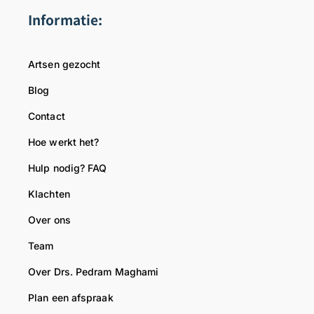
a
d
Informatie:
t
a
i
t
e
i
Artsen gezocht
e
e
Blog
n
d
e
e
Contact
e
r
Hoe werkt het?
n
e
g
m
Hulp nodig? FAQ
o
e
Klachten
e
d
d
i
Over ons
e
s
Team
e
c
v
h
Over Drs. Pedram Maghami
a
e
l
k
Plan een afspraak
u
e