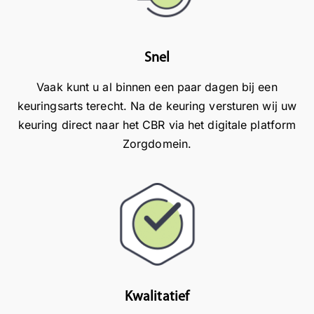
N
i
o
a
n
n
af
H
z
Snel
lo
o
e
o
o
l
Vaak kunt u al binnen een paar dagen bij een
p
g
o
keuringsarts terecht. Na de keuring versturen wij uw
e
e
c
keuring direct naar het CBR via het digitale platform
e
v
a
Zorgdomein.
n
e
t
g
e
i
o
n
e
e
!
i
d
W
n
e
a
A
e
t
m
n
f
e
d
i
r
ui
j
s
Kwalitatief
d
n
f