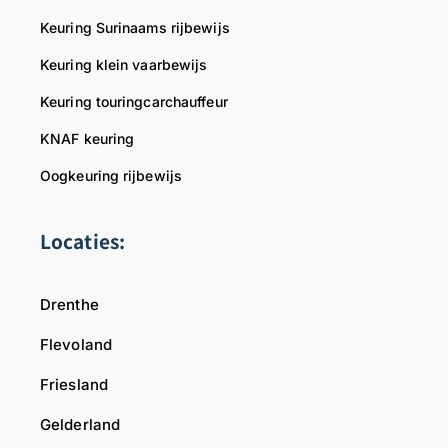
b
p
Keuring Surinaams rijbewijs
e
r
l
o
Keuring klein vaarbewijs
a
f
Keuring touringcarchauffeur
n
e
g
s
KNAF keuring
r
s
i
i
Oogkeuring rijbewijs
j
o
k
n
Locaties:
.
a
W
l
e
i
Drenthe
s
t
t
e
Flevoland
a
i
Friesland
a
t
n
w
Gelderland
i
o