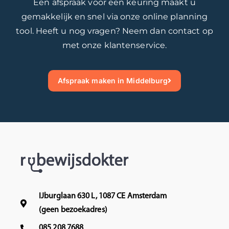
Een afspraak voor een keuring maakt u
h
i
gemakkelijk en snel via onze online planning
e
g
tool. Heeft u nog vragen? Neem dan contact op
l
h
met onze klantenservice.
d
e
e
e
r
f
Afspraak maken in Middelburg
h
t
e
e
e
r
f
v
t
a
e
r
r
e
v
n
a
.
r
W
IJburglaan 630 L, 1087 CE Amsterdam
e
i
(geen bezoekadres)
n
j
085 208 7688