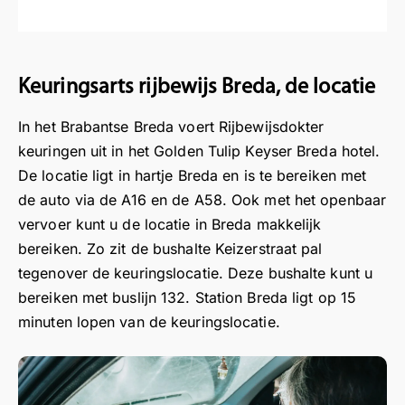
c
er
ct
a
a
a
ht
ik
e
n
n
n
d
di
d
d
d
d
o
t
o
e
e
e
Keuringsarts rijbewijs Breda, de locatie
or
k
kt
e
e
e
e
a
er
i
i
i
In het Brabantse Breda voert Rijbewijsdokter
e
n
e
g
g
g
keuringen uit in het Golden Tulip Keyser Breda hotel.
n
b
n
e
e
e
De locatie ligt in hartje Breda en is te bereiken met
z
e
h
n
n
n
de auto via de A16 en de A58. Ook met het openbaar
e
o
e
a
a
a
vervoer kunt u de locatie in Breda makkelijk
er
or
el
a
a
a
bereiken. Zo zit de bushalte Keizerstraat pal
a
d
pr
r
r
r
ar
tegenover de keuringslocatie. Deze bushalte kunt u
el
of
:
:
:
di
e
e
bereiken met buslijn 132. Station Breda ligt op 15
B
B
B
g
n.
s
e
e
e
minuten lopen van de keuringslocatie.
e,
K
si
s
s
s
s
al
o
t
t
t
o
m
n
e
e
e
ci
e
e
m
M
m