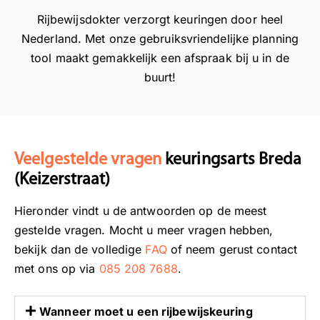
k
e
j
Rijbewijsdokter verzorgt keuringen door heel
t
d
v
Nederland. Met onze gebruiksvriendelijke planning
e
e
i
tool maakt gemakkelijk een afspraak bij u in de
r
e
n
v
d
buurt!
a
e
l
n
u
h
a
e
Veelgestelde vragen
keuringsarts Breda
t
t
i
b
(Keizerstraat)
e
e
Hieronder vindt u de antwoorden op de meest
z
l
i
a
gestelde vragen. Mocht u meer vragen hebben,
j
n
bekijk dan de volledige
FAQ
of neem gerust contact
n
g
met ons op via
085 208 7688
.
v
r
o
i
Wanneer moet u een rijbewijskeuring
o
j