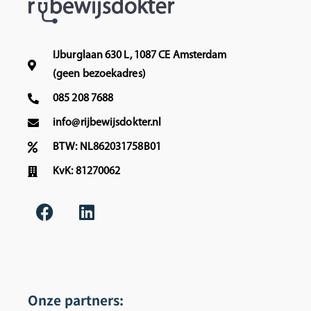
g
e
r
s
a
k
a
u
IJburglaan 630 L, 1087 CE Amsterdam
g
n
(geen bezoekadres)
w
d
085 208 7688
e
i
e
g
info@rijbewijsdokter.nl
r
w
BTW: NL862031758B01
v
o
KvK: 81270062
o
r
o
d
r
e
u
n
k
u
l
i
a
t
a
g
Onze partners:
r
e