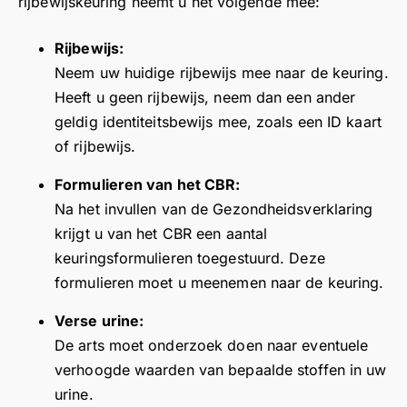
rijbewijskeuring neemt u het volgende mee:
di
n.
m
j
u
e
re
G
a
k
i
l
ct
Rijbewijs:
e
k
d
t
i
e
e
e
Neem uw huidige rijbewijs mee naar de keuring.
a
g
j
e
n
n
n
e
k
Heeft u geen rijbewijs, neem dan een ander
n
o
h
k
b
d
geldig identiteitsbewijs mee, zoals een ID kaart
kli
v
e
v
r
a
of rijbewijs.
k
er
ef
o
e
n
h
b
t
o
i
k
Formulieren van het CBR:
a
o
e
r
d
d
Na het invullen van de Gezondheidsverklaring
d.
di
e
u
e
a
krijgt u van het CBR een aantal
g
n
w
r
t
keuringsformulieren toegestuurd. Deze
e
c
r
e
u
formulieren moet u meenemen naar de keuring.
“p
or
e
v
d
o
re
v
i
e
Verse urine:
e
ct
i
e
t
De arts moet onderzoek doen naar eventuele
s
e
e
w
i
verhoogde waarden van bepaalde stoffen in uw
p
di
w
e
j
urine.
a
a
!
n
d