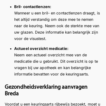
s”
g
F
v
h
Bril- contactlenzen:
.
n
i
o
e
Wanneer u een bril- en contactlenzen draagt, is
B
o
j
o
e
het altijd verstandig om deze mee te nemen
el
s
n
r
f
naar de keuring. Neem ook de sterkte mee van
a
e
o
u
t
n
g
uw glazen. Deze informatie kan belangrijk zijn
m
w
g
gr
e
t
b
e
voor de visustest.
ijk
st
e
e
n
Actueel overzicht medicatie:
w
el
h
z
o
a
d
Neem een actueel overzicht mee van de
o
o
m
s
r
e
e
medicatie die u gebruikt. Dit overzicht is op te
s
e
k
n
vragen bij uw apotheek en kan belangrijke
pr
n
a
o
informatie bevatten voor de keuringsarts.
e
d
a
m
k
a
n
e
Gezondheidsverklaring aanvragen
e
t
o
e
Breda
n
a
n
n
in
l
z
p
Voordat u een keuringsarts rijbewijs bezoekt, moet u
d
l
e
o