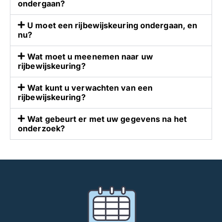
ondergaan?
r
k
o
d
U moet een rijbewijskeuring ondergaan, en
n
a
nu?
s
t
e
o
Wat moet u meenemen naar uw
rijbewijskeuring?
r
n
g
z
Wat kunt u verwachten van een
b
e
rijbewijskeuring?
e
k
l
e
Wat gebeurt er met uw gegevens na het
a
u
onderzoek?
n
r
g
i
r
n
i
g
j
e
k
n
.
n
W
i