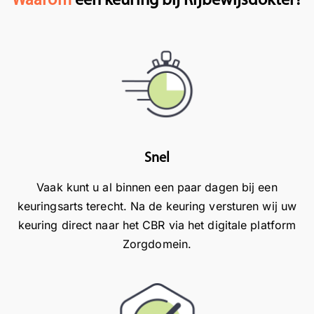
Waarom
een keuring bij Rijbewijsdokter?
.
e
g
M
r
e
e
v
n
t
a
u
v
r
w
r
e
v
i
n
a
e
.
d
n
D
e
Snel
d
u
r
e
i
o
Vaak kunt u al binnen een paar dagen bij een
l
d
p
keuringsarts terecht. Na de keuring versturen wij uw
i
e
z
keuring direct naar het CBR via het digitale platform
j
l
i
Zorgdomein.
k
i
j
e
j
n
g
k
g
r
e
e
o
c
m