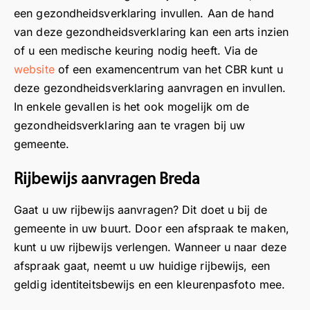
een gezondheidsverklaring invullen. Aan de hand
ui
e
l
s
van deze gezondheidsverklaring kan een arts inzien
d
s
o
i
eli
g
c
t
of u een medische keuring nodig heeft. Via de
jk
o
a
i
website
of een examencentrum van het CBR kunt u
ta
e
t
e
deze gezondheidsverklaring aanvragen en invullen.
al
d
i
v
In enkele gevallen is het ook mogelijk om de
.
i
e
e
gezondheidsverklaring aan te vragen bij uw
N
s
i
r
gemeente.
a
g
n
e
af
e
H
v
Rijbewijs aanvragen Breda
lo
g
o
i
o
a
o
e
Gaat u uw rijbewijs aanvragen? Dit doet u bij de
p
a
g
w
gemeente in uw buurt. Door een afspraak te maken,
e
n
e
v
kunt u uw rijbewijs verlengen. Wanneer u naar deze
e
.
v
o
n
afspraak gaat, neemt u uw huidige rijbewijs, een
M
e
o
g
o
e
r
geldig identiteitsbewijs en een kleurenpasfoto mee.
o
c
n
o