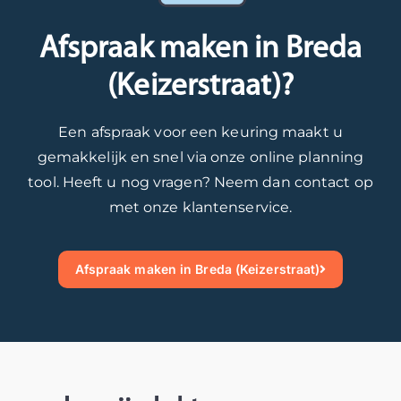
e
e
Afspraak maken in Breda
s
t
t
a
(Keizerstraat)?
a
l
a
l
n
e
Een afspraak voor een keuring maakt u
i
e
gemakkelijk en snel via onze online planning
n
n
tool. Heeft u nog vragen? Neem dan contact op
d
g
met onze klantenservice.
e
r
t
o
o
n
Afspraak maken in Breda (Keizerstraat)
e
d
k
i
o
g
m
e
s
n
t
d