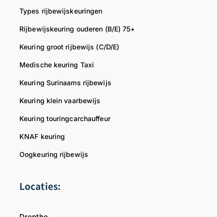
k
e
Types rijbewijskeuringen
t
s
e
f
Rijbewijskeuring ouderen (B/E) 75+
r
e
Keuring groot rijbewijs (C/D/E)
e
r
Medische keuring Taxi
.
Keuring Surinaams rijbewijs
M
o
Keuring klein vaarbewijs
c
Keuring touringcarchauffeur
h
t
KNAF keuring
u
Oogkeuring rijbewijs
w
v
a
Locaties:
d
e
r
Drenthe