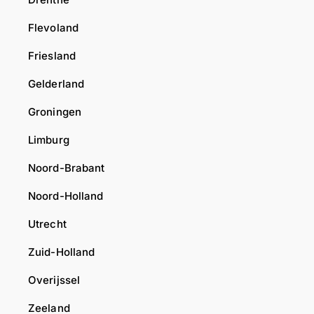
i
Flevoland
n
d
Friesland
e
t
Gelderland
o
Groningen
e
k
Limburg
o
m
Noord-Brabant
s
Noord-Holland
t
w
Utrecht
e
e
Zuid-Holland
r
Overijssel
e
e
Zeeland
n