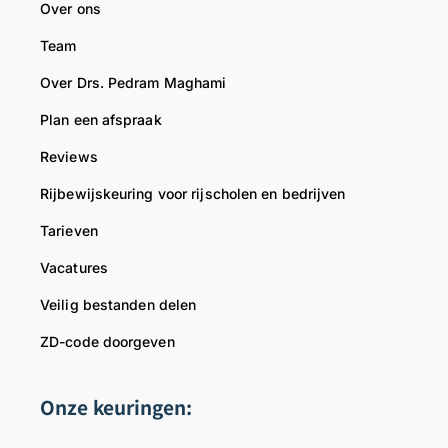
Over ons
e
r
Team
t
e
,
t
Over Drs. Pedram Maghami
T
t
Plan een afspraak
e
i
a
g
Reviews
m
e
R
e
Rijbewijskeuring voor rijscholen en bedrijven
i
n
Tarieven
j
v
b
e
Vacatures
e
r
Veilig bestanden delen
w
t
i
r
ZD-code doorgeven
j
o
s
u
Onze keuringen:
d
w
o
d