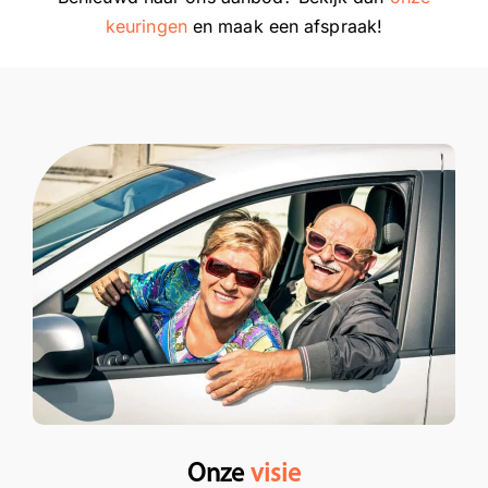
keuringen
en maak een afspraak!
Onze
visie