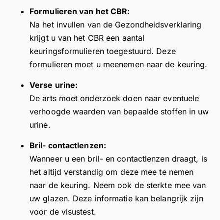
v
u
u
m
Formulieren van het CBR:
r
o
w
w
t
n
Na het invullen van de Gezondheidsverklaring
o
p
p
e
r
o
o
h
krijgt u van het CBR een aantal
a
u
s
s
o
keuringsformulieren toegestuurd. Deze
a
w
i
i
r
formulieren moet u meenemen naar de keuring.
d
p
t
t
e
o
i
i
n
Verse urine:
s
e
e
d
De arts moet onderzoek doen naar eventuele
i
v
v
a
verhoogde waarden van bepaalde stoffen in uw
t
e
e
t
urine.
i
r
r
u
e
e
e
t
Bril- contactlenzen:
v
v
v
e
Wanneer u een bril- en contactlenzen draagt, is
e
i
i
v
het altijd verstandig om deze mee te nemen
r
e
e
r
naar de keuring. Neem ook de sterkte mee van
e
w
w
e
uw glazen. Deze informatie kan belangrijk zijn
v
!
!
d
voor de visustest.
i
F
F
e