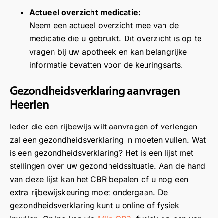
e
i
i
n
Actueel overzicht medicatie:
w
j
j
b
Neem een actueel overzicht mee van de
!
n
n
e
medicatie die u gebruikt. Dit overzicht is op te
W
o
o
n
vragen bij uw apotheek en kan belangrijke
a
m
m
t
t
t
t
o
informatie bevatten voor de keuringsarts.
f
e
e
v
i
h
h
e
Gezondheidsverklaring aanvragen
j
o
o
r
Heerlen
n
r
r
o
o
e
e
n
Ieder die een rijbewijs wilt aanvragen of verlengen
m
n
n
z
zal een gezondheidsverklaring in moeten vullen. Wat
t
d
d
e
is een gezondheidsverklaring? Het is een lijst met
e
a
a
k
stellingen over uw gezondheidssituatie. Aan de hand
h
t
t
e
van deze lijst kan het CBR bepalen of u nog een
o
u
d
u
r
s
e
r
extra rijbewijskeuring moet ondergaan. De
e
n
r
i
gezondheidsverklaring kunt u online of fysiek
n
e
i
n