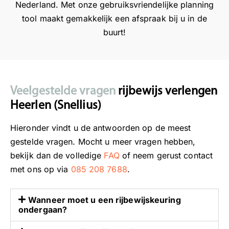
n
l
o
j
Nederland. Met onze gebruiksvriendelijke planning
v
a
n
k
tool maakt gemakkelijk een afspraak bij u in de
e
t
t
v
buurt!
r
e
s
e
l
n
p
r
o
v
a
l
p
e
n
o
e
r
n
o
Veelgestelde vragen
rijbewijs verlengen
n
l
e
p
Heerlen (Snellius)
,
o
n
t
e
p
s
o
Hieronder vindt u de antwoorden op de meest
n
e
f
o
gestelde vragen. Mocht u meer vragen hebben,
h
n
e
k
bekijk dan de volledige
FAQ
of neem gerust contact
e
.
e
d
met ons op via
085 208 7688
.
t
M
r
i
i
o
w
t
s
c
o
p
Wanneer moet u een rijbewijskeuring
ondergaan?
m
h
r
r
o
t
d
o