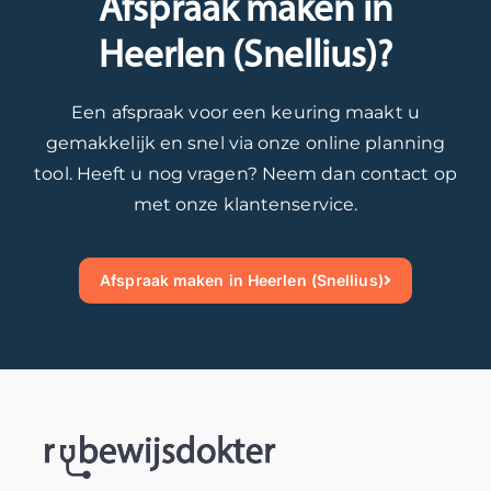
Afspraak maken in
e
n
i
v
d
k
n
a
Heerlen (Snellius)?
i
e
d
n
s
u
e
u
Een afspraak voor een keuring maakt u
g
r
t
w
gemakkelijk en snel via onze online planning
e
i
o
r
tool. Heeft u nog vragen? Neem dan contact op
l
n
e
i
u
g
k
j
met onze klantenservice.
k
n
o
b
t
o
m
e
Afspraak maken in Heerlen (Snellius)
.
d
s
w
M
i
t
i
o
g
w
j
c
h
e
s
h
e
e
z
t
b
r
o
u
b
e
s
i
e
e
o