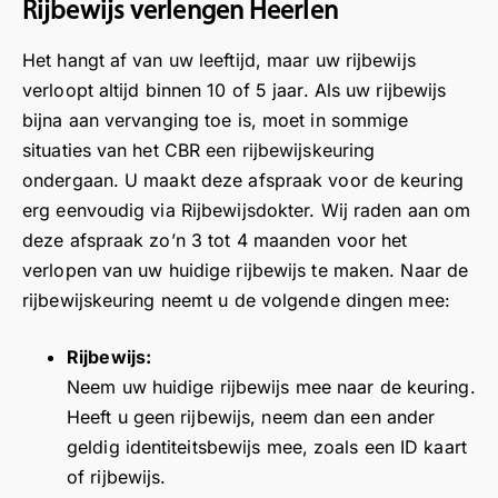
Rijbewijs verlengen Heerlen
n
e
K
,
,
v
g
n
o
H
H
o
Het hangt af van uw leeftijd, maar uw rijbewijs
a
g
r
a
a
o
verloopt altijd binnen 10 of 5 jaar. Als uw rijbewijs
at
n
t
r
r
r
bijna aan vervanging toe is, moet in sommige
k
g
,
t
t
u
situaties van het CBR een rijbewijskeuring
o
e
H
e
e
w
m
ondergaan. U maakt deze afspraak voor de keuring
a
l
l
r
e
a
r
i
i
e
erg eenvoudig via Rijbewijsdokter. Wij raden aan om
n
f
t
j
j
v
deze afspraak zo’n 3 tot 4 maanden voor het
m
u
e
k
k
i
verlopen van uw huidige rijbewijs te maken. Naar de
et
.
l
d
d
e
rijbewijskeuring neemt u de volgende dingen mee:
d
h
i
a
a
w
e
e
j
n
n
!
Rijbewijs:
o
i
k
k
k
F
Neem uw huidige rijbewijs mee naar de keuring.
o
d
v
v
i
Heeft u geen rijbewijs, neem dan een ander
g
ij
a
o
o
j
ar
5
geldig identiteitsbewijs mee, zoals een ID kaart
n
o
o
n
ts
s
k
r
r
o
of rijbewijs.
e