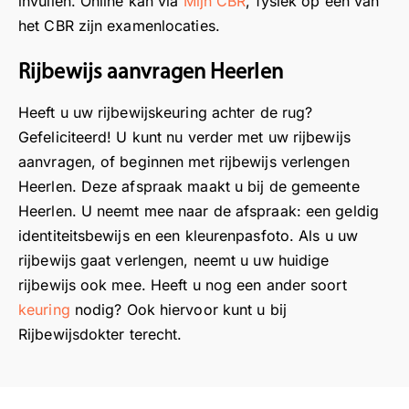
invullen. Online kan via
Mijn CBR
, fysiek op een van
d
l
j
g
het CBR zijn examenlocaties.
a
e
b
s
t
e
e
a
Rijbewijs aanvragen Heerlen
a
n
w
r
l
a
i
t
Heeft u uw rijbewijskeuring achter de rug?
l
f
j
s
Gefeliciteerd! U kunt nu verder met uw rijbewijs
e
s
s
e
aanvragen, of beginnen met rijbewijs verlengen
s
p
k
n
Heerlen. Deze afspraak maakt u bij de gemeente
n
r
e
d
Heerlen. U neemt mee naar de afspraak: een geldig
a
a
u
a
identiteitsbewijs en een kleurenpasfoto. Als u uw
a
a
r
t
r
k
i
u
rijbewijs gaat verlengen, neemt u uw huidige
w
k
n
s
rijbewijs ook mee. Heeft u nog een ander soort
e
o
g
n
keuring
nodig? Ook hiervoor kunt u bij
n
n
o
e
Rijbewijsdokter terecht.
s
m
p
l
i
a
e
b
s
k
e
e