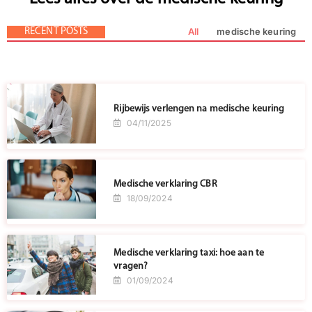
d
o
All
medische keuring
RECENT POSTS
o
p
kt
e
er
n
.
T
o
Rijbewijs verlengen na medische keuring
p
04/11/2025
s
e
v
c
Medische verklaring CBR
18/09/2024
e
Medische verklaring taxi: hoe aan te
vragen?
01/09/2024