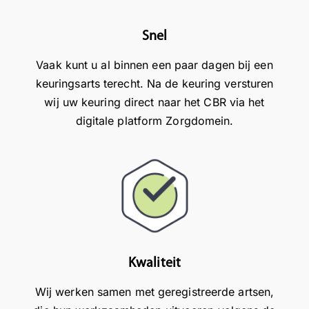
di
st
e
a
g
e
k
a
Snel
e,
tij
e
d
s
d,
n
e
Vaak kunt u al binnen een paar dagen bij een
o
e
z
R
keuringsarts terecht. Na de keuring versturen
ci
n
e
j
wij uw keuring direct naar het CBR via het
al
g
er
e
digitale platform Zorgdomein.
e
o
p
w
e
e
o
j
n
d
si
d
k
e
ti
o
u
lo
e
k
n
c
v
e
di
at
e
.
g
ie
er
H
e
,
v
j
Kwaliteit
ar
ik
ar
i
ts
b
in
h
Wij werken samen met geregistreerde artsen,
,
e
g
e