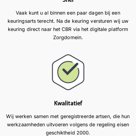
Snel
e
s
i
c
z
e
Vaak kunt u al binnen een paar dagen bij een
o
o
t
keuringsarts terecht. Na de keuring versturen wij uw
m
s
a
keuring direct naar het CBR via het digitale platform
m
o
l
Zorgdomein.
u
e
l
n
p
e
i
e
e
c
l
n
a
e
z
t
n
o
i
p
r
e
r
g
e
e
v
Kwalitatief
n
t
u
e
t
l
Wij werken samen met geregistreerde artsen, die hun
e
i
d
werkzaamheden uitvoeren volgens de regeling eisen
n
g
i
geschiktheid 2000.
g
m
g