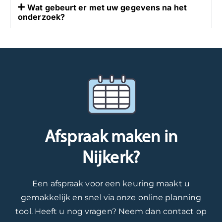
.
e
g
Wat gebeurt er met uw gegevens na het
onderzoek?
W
w
e
e
e
v
s
t
o
t
e
e
a
n
r
a
d
d
n
a
.
i
t
M
n
d
o
d
i
c
Afspraak maken in
e
t
h
t
g
t
Nijkerk?
o
o
u
e
e
i
Een afspraak voor een keuring maakt u
k
d
n
o
i
d
gemakkelijk en snel via onze online planning
m
s
e
tool. Heeft u nog vragen? Neem dan contact op
s
g
t