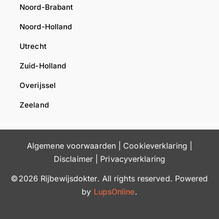
e
d
Noord-Brabant
t
o
Noord-Holland
,
k
T
t
Utrecht
e
e
a
r
Zuid-Holland
m
Overijssel
R
i
Zeeland
j
b
e
Algemene voorwaarden
|
Cookieverklaring
|
w
i
Disclaimer
|
Privacyverklaring
j
©2026 Rijbewijsdokter. All rights reserved. Powered
s
by
LupsOnline
.
d
o
k