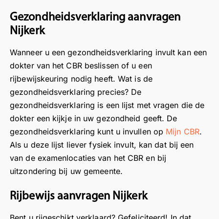
in
z
t
t
d
Gezondheidsverklaring aanvragen
e
f
e
ui
l
i
h
Nijkerk
d
o
j
o
eli
c
n
r
Wanneer u een gezondheidsverklaring invult kan een
jk
a
o
e
dokter van het CBR beslissen of u een
ta
t
m
n
rijbewijskeuring nodig heeft. Wat is de
al
i
t
d
gezondheidsverklaring precies? De
.
e
e
a
gezondheidsverklaring is een lijst met vragen die de
N
i
h
t
dokter een kijkje in uw gezondheid geeft. De
a
n
o
d
gezondheidsverklaring kunt u invullen op
Mijn CBR
.
af
H
r
e
Als u deze lijst liever fysiek invult, kan dat bij een
lo
o
e
r
o
o
n
i
van de examenlocaties van het CBR en bij
p
g
d
j
uitzondering bij uw gemeente.
e
e
a
b
e
v
t
e
Rijbewijs aanvragen Nijkerk
n
e
a
w
g
e
l
i
Bent u rijgeschikt verklaard? Gefeliciteerd! In dat