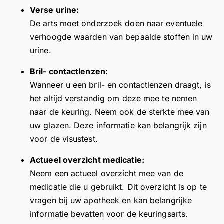
p
e
w
i
Verse urine:
T
a
n
p
t
o
De arts moet onderzoek doen naar eventuele
s”
v
o
i
p
.
verhoogde waarden van bepaalde stoffen in uw
o
s
e
s
B
o
i
v
urine.
er
el
r
t
e
vi
Bril- contactlenzen:
a
u
i
r
c
n
Wanneer u een bril- en contactlenzen draagt, is
w
e
e
e!
gr
b
v
v
het altijd verstandig om deze mee te nemen
ijk
e
e
i
naar de keuring. Neem ook de sterkte mee van
w
z
r
e
uw glazen. Deze informatie kan belangrijk zijn
a
o
e
w
voor de visustest.
s
e
v
!
s
k
i
F
Actueel overzicht medicatie:
pr
a
e
i
Neem een actueel overzicht mee van de
e
a
w
j
medicatie die u gebruikt. Dit overzicht is op te
k
n
!
n
vragen bij uw apotheek en kan belangrijke
e
o
W
o
informatie bevatten voor de keuringsarts.
n
n
a
m