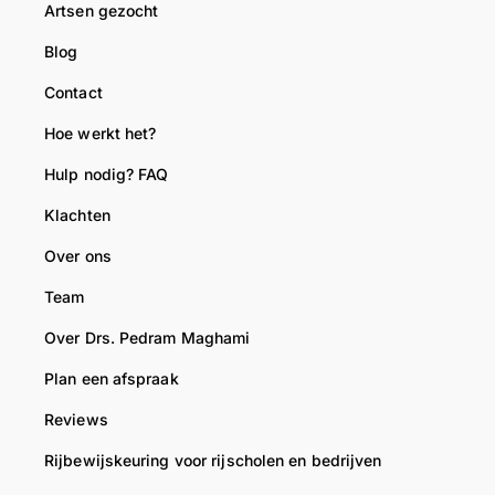
Artsen gezocht
r
g
t
o
n
a
Blog
e
o
a
t
d
n
Contact
,
i
w
Hoe werkt het?
T
g
e
e
h
g
Hulp nodig? FAQ
a
e
r
Klachten
m
b
a
R
b
a
Over ons
i
e
g
Team
j
n
v
b
,
o
Over Drs. Pedram Maghami
e
d
o
Plan een afspraak
w
a
r
i
n
u
Reviews
j
h
k
Rijbewijskeuring voor rijscholen en bedrijven
s
e
l
d
l
a