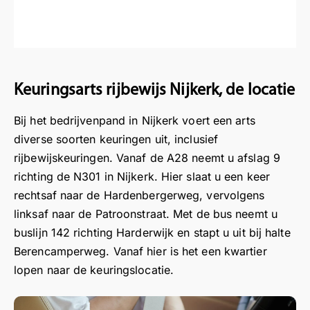
o
e
e
e
e
ri
ili
v
e
e
v
v
v
c
eli
er
n
l
a
a
a
ht
d
ik
pr
n
n
n
d
d
di
et
d
d
d
o
o
t
ti
n
e
e
e
Keuringsarts rijbewijs Nijkerk, de locatie
or
or
k
g
e
e
e
e
v
a
e
i
i
i
Bij het bedrijvenpand in Nijkerk voert een arts
e
er
n
m
g
g
g
diverse soorten keuringen uit, inclusief
n
w
b
a
e
e
e
rijbewijskeuringen. Vanaf de A28 neemt u afslag 9
z
e
e
ni
n
n
n
richting de N301 in Nijkerk. Hier slaat u een keer
e
z
o
er
a
a
a
rechtsaf naar de Hardenbergerweg, vervolgens
er
e
or
a
a
a
linksaf naar de Patroonstraat. Met de bus neemt u
a
n
d
r
r
r
ar
n
buslijn 142 richting Harderwijk en stapt u uit bij halte
el
:
:
:
di
a
e
Berencamperweg. Vanaf hier is het een kwartier
B
B
B
g
ar
n.
e
e
e
lopen naar de keuringslocatie.
e,
d
K
s
s
s
s
e
al
t
t
t