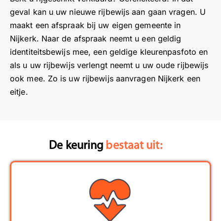
o
n
l
j
geval kan u uw nieuwe rijbewijs aan gaan vragen. U
e
!
e
s
maakt een afspraak bij uw eigen gemeente in
d
W
s
k
Nijkerk. Naar de afspraak neemt u een geldig
e
a
n
e
identiteitsbewijs mee, een geldige kleurenpasfoto en
e
t
a
u
als u uw rijbewijs verlengt neemt u uw oude rijbewijs
n
f
a
r
ook mee. Zo is uw rijbewijs aanvragen Nijkerk een
d
i
r
i
ui
eitje.
j
w
n
d
n
e
g
eli
o
n
o
jk
m
s
p
e
t
i
e
De keuring
bestaat uit:
e
e
s
e
v
h
v
n
al
o
e
p
u
r
r
r
at
e
l
e
ie
n
o
t