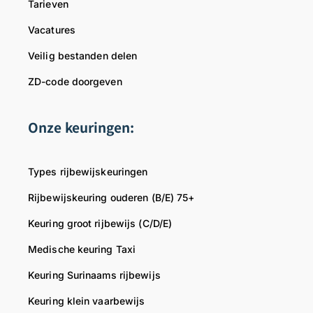
Tarieven
o
p
a
k
e
r
Vacatures
t
n
!
Veilig bestanden delen
e
w
M
r
e
e
ZD-code doorgeven
u
t
g
v
Onze keuringen:
r
r
a
i
a
e
Types rijbewijskeuringen
g
n
o
d
Rijbewijskeuring ouderen (B/E) 75+
p
e
Keuring groot rijbewijs (C/D/E)
n
l
i
i
Medische keuring Taxi
e
j
Keuring Surinaams rijbewijs
u
k
w
e
Keuring klein vaarbewijs