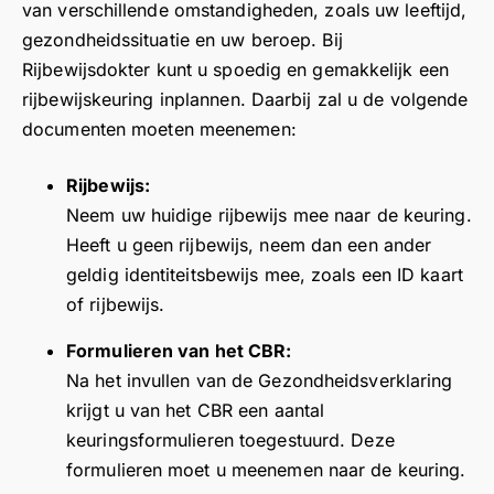
van verschillende omstandigheden, zoals uw leeftijd,
ik
d
e
w
H
e
gezondheidssituatie en uw beroep. Bij
di
e
n.
u
a
l
re
n
Rijbewijsdokter kunt u spoedig en gemakkelijk een
G
i
r
i
ct
s
e
rijbewijskeuring inplannen. Daarbij zal u de volgende
t
t
j
e
n
e
g
e
k
documenten moeten meenemen:
e
el
n
e
l
d
n
d
o
b
i
a
Rijbewijs:
kli
o
v
r
j
n
Neem uw huidige rijbewijs mee naar de keuring.
k
or
er
e
k
k
Heeft u geen rijbewijs, neem dan een ander
h
h
b
i
d
v
geldig identiteitsbewijs mee, zoals een ID kaart
a
e
o
d
a
o
of rijbewijs.
d.
n
di
e
n
o
g
g
r
k
r
Formulieren van het CBR:
e
e
e
v
u
Na het invullen van de Gezondheidsverklaring
h
“p
v
o
w
krijgt u van het CBR een aantal
ol
o
i
o
p
p
keuringsformulieren toegestuurd. Deze
e
e
r
o
e
s
formulieren moet u meenemen naar de keuring.
w
u
s
n.