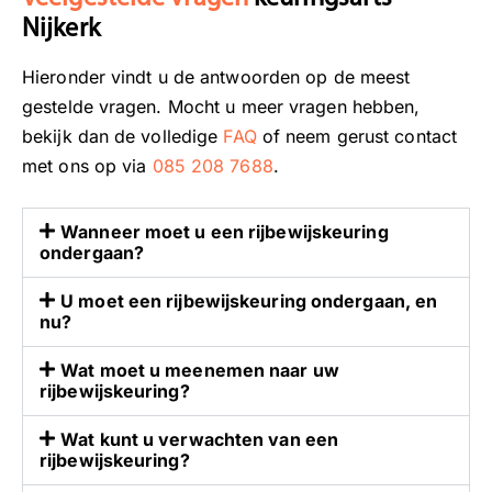
o
o
a
Nijkerk
o
p
n
r
e
n
Hieronder vindt u de antwoorden op de meest
o
n
e
gestelde vragen. Mocht u meer vragen hebben,
n
,
n
s
e
s
bekijk dan de volledige
FAQ
of neem gerust contact
e
n
f
met ons op via
085 208 7688
.
r
h
e
g
e
e
Wanneer moet u een rijbewijskeuring
b
t
r
ondergaan?
e
i
w
l
s
o
U moet een rijbewijskeuring ondergaan, en
a
m
r
nu?
n
o
d
Wat moet u meenemen naar uw
g
o
e
rijbewijskeuring?
r
i
n
i
o
u
Wat kunt u verwachten van een
j
m
i
rijbewijskeuring?
k
t
t