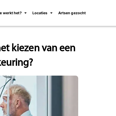
e werkt het?
Locaties
Artsen gezocht
het kiezen van een
keuring?