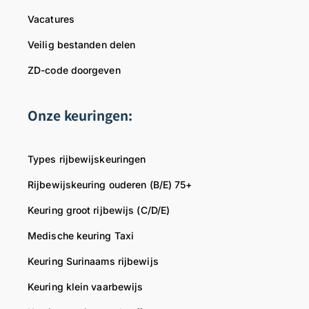
s
d
b
Vacatures
k
o
e
e
k
w
Veilig bestanden delen
u
t
i
r
e
j
ZD-code doorgeven
i
r
s
n
.
k
Onze keuringen:
g
W
e
n
i
u
o
j
r
Types rijbewijskeuringen
d
s
i
Rijbewijskeuring ouderen (B/E) 75+
i
t
n
g
r
g
Keuring groot rijbewijs (C/D/E)
h
e
.
e
v
W
Medische keuring Taxi
b
e
i
Keuring Surinaams rijbewijs
b
n
j
e
e
b
Keuring klein vaarbewijs
n
r
e