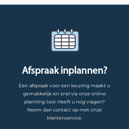
er
r
w
m
re
e
p
t
n
v
o
e
w
i
s
h
a
e
i
o
ar
w
t
r
d
!
i
e
F
e
n
i
v
d
j
e
a
Afspraak inplannen?
n
r
t
o
e
u
Een afspraak voor een keuring maakt u
m
v
t
gemakkelijk en snel via onze online
t
i
e
planning tool. Heeft u nog vragen?
e
e
v
Neem dan contact op met onze
h
w
r
o
!
e
klantenservice.
r
W
d