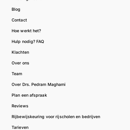
m
n
n
Blog
s
h
t
Contact
t
e
g
w
e
e
Hoe werkt het?
e
f
h
e
t
o
Hulp nodig? FAQ
r
m
l
Klachten
e
e
p
e
t
e
Over ons
n
R
n
Team
r
i
b
i
j
i
Over Drs. Pedram Maghami
j
b
j
Plan een afspraak
b
e
d
e
w
e
Reviews
w
i
r
Rijbewijskeuring voor rijscholen en bedrijven
i
j
i
j
s
j
Tarieven