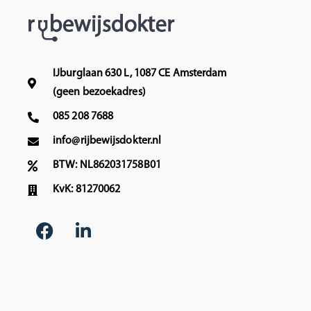
IJburglaan 630 L, 1087 CE Amsterdam
(geen bezoekadres)
085 208 7688
info@rijbewijsdokter.nl
BTW: NL862031758B01
KvK: 81270062