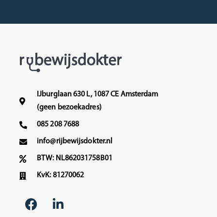
IJburglaan 630 L, 1087 CE Amsterdam
(geen bezoekadres)
085 208 7688
info@rijbewijsdokter.nl
BTW: NL862031758B01
KvK: 81270062