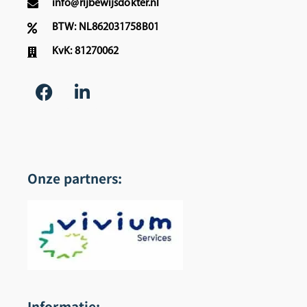
info@rijbewijsdokter.nl
BTW: NL862031758B01
KvK: 81270062
Onze partners:
Informatie: